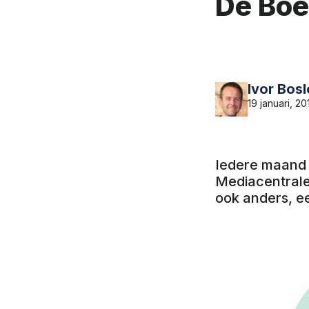
Dé Boe
Ivor Bos
19 januari, 20
Iedere maand s
Mediacentrale.
ook anders, 