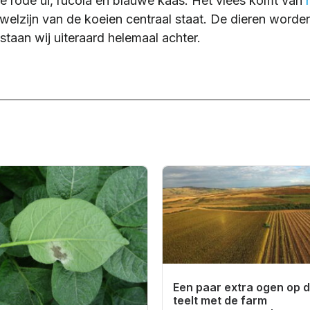
e rode ui, rucola en blauwe kaas. Het vlees komt van
 welzijn van de koeien centraal staat. De dieren worde
staan wij uiteraard helemaal achter.
Een paar extra ogen op 
teelt met de farm