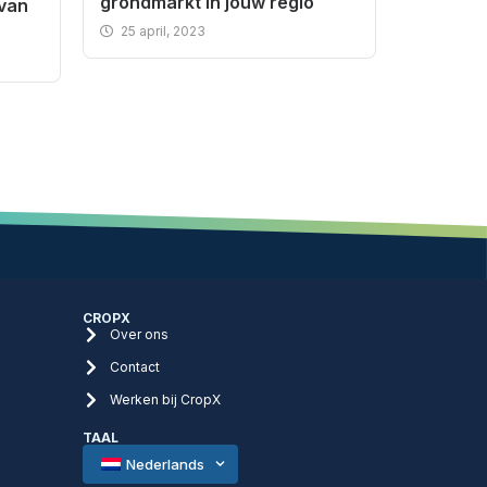
grondmarkt in jouw regio
van
25 april, 2023
CROPX
Over ons
Contact
Werken bij CropX
TAAL
Nederlands