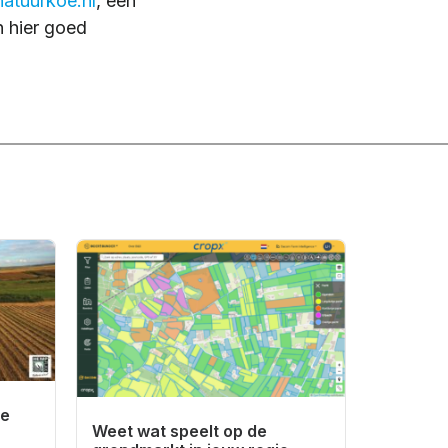
natuurkoe.nl
, een
n hier goed
de
Weet wat speelt op de