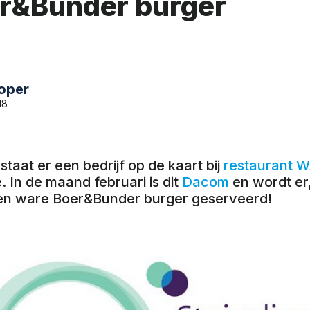
r&Bunder burger
loper
18
taat er een bedrijf op de kaart bij
restaurant 
 In de maand februari is dit
Dacom
en wordt er
een ware Boer&Bunder burger geserveerd!