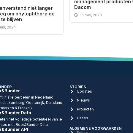
management producten 
Dacom
enverstand niet langer
eg om phytophthora de
16 mei, 2023
te blijven
juni, 2024
UNDER
STORIES
r&Bunder
Updates
ht in alle percelen in Nederland,
Nieuws
ië, Luxemburg, Oostenrijk, Duitsland,
marken & Frankrijk
Projecten
r&Bunder Data
Cases
eten het volledige potentieel van je
yses met Boer&Bunder Data
ALGEMENE VOORWAARDEN
r&Bunder API
Privacy