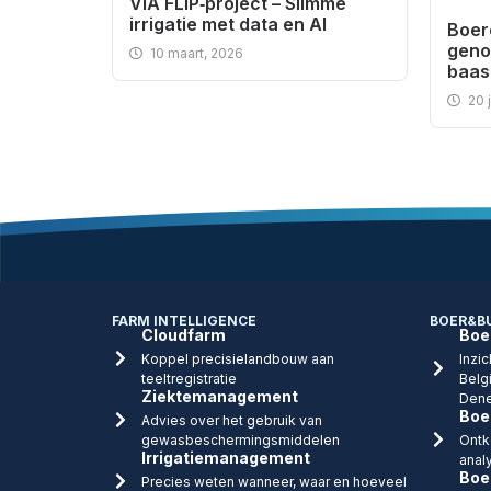
VIA FLIP‑project – Slimme
irrigatie met data en AI
Boer
geno
10 maart, 2026
baas 
20 
FARM INTELLIGENCE
BOER&B
Cloudfarm
Boe
Koppel precisielandbouw aan
Inzic
teeltregistratie
Belg
Ziektemanagement
Dene
Boe
Advies over het gebruik van
gewasbeschermingsmiddelen
Ontk
Irrigatiemanagement
anal
Boe
Precies weten wanneer, waar en hoeveel