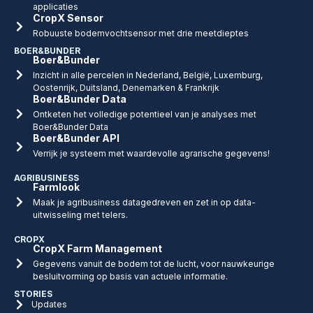
applicaties
CropX Sensor
Robuuste bodemvochtsensor met drie meetdieptes
BOER&BUNDER
Boer&Bunder
Inzicht in alle percelen in Nederland, België, Luxemburg,
Oostenrijk, Duitsland, Denemarken & Frankrijk
Boer&Bunder Data
Ontketen het volledige potentieel van je analyses met
Boer&Bunder Data
Boer&Bunder API
Verrijk je systeem met waardevolle agrarische gegevens!
AGRIBUSINESS
Farmlook
Maak je agribusiness datagedreven en zet in op data-
uitwisseling met telers.
CROPX
CropX Farm Management
Gegevens vanuit de bodem tot de lucht, voor nauwkeurige
besluitvorming op basis van actuele informatie.
STORIES
Updates