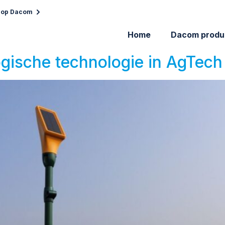
 op Dacom
Home
Dacom produ
gische technologie in AgTech