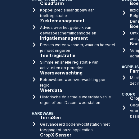
Cloudfarm
Boe
Koppel precisielandbouw aan
Inzic
teeltregistratie
Belg
Ziektemanagement
Dene
Boe
Advies over het gebruik van
gewasbeschermingsmiddelen
Ontk
Irrigatiemanagement
anal
Boe
Precies weten wanneer, waar en hoeveel
je moet irrigeren
Verr
Teeltregistratie
agra
Slimme en snelle registratie van
AGRIBUS
activiteiten op percelen
Far
Weersverwachting
Maak
Betrouwbare weersverwachting per
zet i
regio
Weerdata
CROPX
Historische én actuele weerdata van je
Cro
eigen of een Dacom weerstation
Gege
voor
HARDWARE
basi
TerraSen
Geavanceerd bodemvochtstation met
toegang tot onze applicaties
CropX Sensor