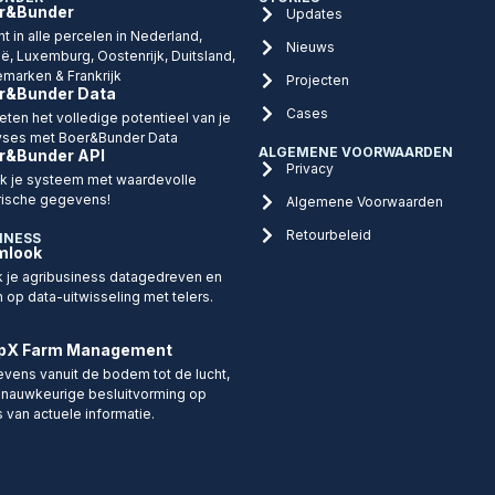
r&Bunder
Updates
ht in alle percelen in Nederland,
Nieuws
ië, Luxemburg, Oostenrijk, Duitsland,
marken & Frankrijk
Projecten
r&Bunder Data
Cases
eten het volledige potentieel van je
yses met Boer&Bunder Data
ALGEMENE VOORWAARDEN
r&Bunder API
Privacy
ijk je systeem met waardevolle
rische gegevens!
Algemene Voorwaarden
Retourbeleid
INESS
mlook
 je agribusiness datagedreven en
n op data-uitwisseling met telers.
pX Farm Management
vens vanuit de bodem tot de lucht,
 nauwkeurige besluitvorming op
s van actuele informatie.