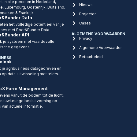
ht in alle percelen in Nederland,
Nieuws
ië, Luxemburg, Oostenrijk, Duitsland,
marken & Frankrijk
Projecten
r&Bunder Data
Cases
eten het volledige potentieel van je
yses met Boer&Bunder Data
ALGEMENE VOORWAARDEN
r&Bunder API
Privacy
ijk je systeem met waardevolle
rische gegevens!
Algemene Voorwaarden
Retourbeleid
INESS
mlook
 je agribusiness datagedreven en
n op data-uitwisseling met telers.
pX Farm Management
vens vanuit de bodem tot de lucht,
 nauwkeurige besluitvorming op
s van actuele informatie.