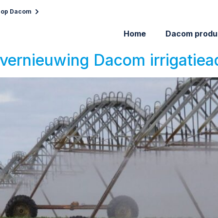
 op Dacom
Home
Dacom produ
n vernieuwing Dacom irrigatiea