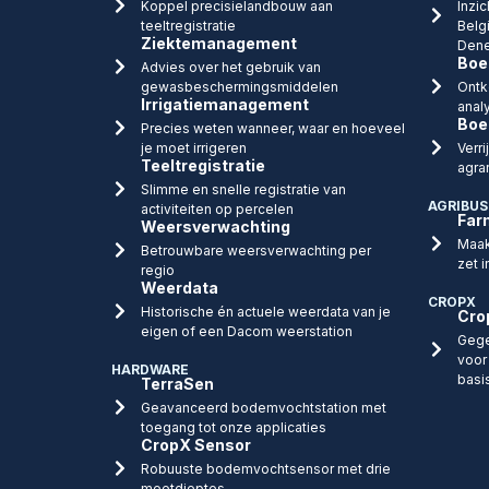
Koppel precisielandbouw aan
Inzic
teeltregistratie
Belg
Ziektemanagement
Dene
Boe
Advies over het gebruik van
gewasbeschermingsmiddelen
Ontk
Irrigatiemanagement
anal
Boe
Precies weten wanneer, waar en hoeveel
je moet irrigeren
Verr
Teeltregistratie
agra
Slimme en snelle registratie van
AGRIBUS
activiteiten op percelen
Far
Weersverwachting
Maak
Betrouwbare weersverwachting per
zet i
regio
Weerdata
CROPX
Historische én actuele weerdata van je
Cro
eigen of een Dacom weerstation
Gege
voor
HARDWARE
basi
TerraSen
Geavanceerd bodemvochtstation met
toegang tot onze applicaties
CropX Sensor
Robuuste bodemvochtsensor met drie
meetdieptes