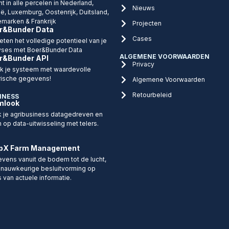
ht in alle percelen in Nederland,
Nieuws
ië, Luxemburg, Oostenrijk, Duitsland,
marken & Frankrijk
Projecten
r&Bunder Data
Cases
eten het volledige potentieel van je
yses met Boer&Bunder Data
ALGEMENE VOORWAARDEN
r&Bunder API
Privacy
ijk je systeem met waardevolle
rische gegevens!
Algemene Voorwaarden
Retourbeleid
INESS
mlook
 je agribusiness datagedreven en
n op data-uitwisseling met telers.
pX Farm Management
vens vanuit de bodem tot de lucht,
 nauwkeurige besluitvorming op
s van actuele informatie.