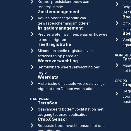
Koppel precisielandbouw aan
Inzic
teeltregistratie
Belg
Ziektemanagement
Dene
Boe
Advies over het gebruik van
gewasbeschermingsmiddelen
Ontk
Irrigatiemanagement
anal
Boe
Precies weten wanneer, waar en hoeveel
je moet irrigeren
Verr
Teeltregistratie
agra
Slimme en snelle registratie van
AGRIBUS
activiteiten op percelen
Far
Weersverwachting
Maak
Betrouwbare weersverwachting per
zet i
regio
Weerdata
CROPX
Historische én actuele weerdata van je
Cro
eigen of een Dacom weerstation
Gege
voor
HARDWARE
basi
TerraSen
Geavanceerd bodemvochtstation met
toegang tot onze applicaties
CropX Sensor
Robuuste bodemvochtsensor met drie
meetdieptes