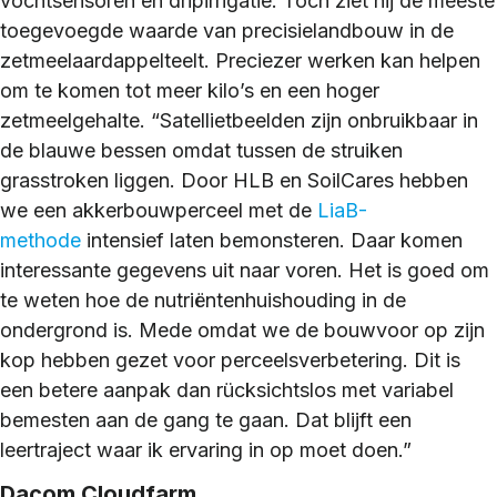
vochtsensoren en dripirrigatie. Toch ziet hij de meeste
toegevoegde waarde van precisielandbouw in de
zetmeelaardappelteelt. Preciezer werken kan helpen
om te komen tot meer kilo’s en een hoger
zetmeelgehalte. “Satellietbeelden zijn onbruikbaar in
de blauwe bessen omdat tussen de struiken
grasstroken liggen. Door HLB en SoilCares hebben
we een akkerbouwperceel met de
LiaB-
methode
intensief laten bemonsteren. Daar komen
interessante gegevens uit naar voren. Het is goed om
te weten hoe de nutriëntenhuishouding in de
ondergrond is. Mede omdat we de bouwvoor op zijn
kop hebben gezet voor perceelsverbetering. Dit is
een betere aanpak dan rücksichtslos met variabel
bemesten aan de gang te gaan. Dat blijft een
leertraject waar ik ervaring in op moet doen.”
Dacom Cloudfarm