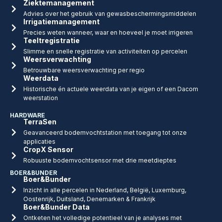
Ziektemanagement
Advies over het gebruik van gewasbeschermingsmiddelen
Irrigatiemanagement
Precies weten wanneer, waar en hoeveel je moet irrigeren
Teeltregistratie
Slimme en snelle registratie van activiteiten op percelen
Weersverwachting
Betrouwbare weersverwachting per regio
Weerdata
Historische én actuele weerdata van je eigen of een Dacom
weerstation
HARDWARE
TerraSen
Geavanceerd bodemvochtstation met toegang tot onze
applicaties
CropX Sensor
Robuuste bodemvochtsensor met drie meetdieptes
BOER&BUNDER
Boer&Bunder
Inzicht in alle percelen in Nederland, België, Luxemburg,
Oostenrijk, Duitsland, Denemarken & Frankrijk
Boer&Bunder Data
Ontketen het volledige potentieel van je analyses met