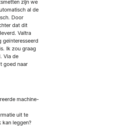
tsmetten zijn we
utomatisch al de
isch. Door
hter dat dit
leverd. Valtra
g geïnteresseerd
is. Ik zou graag
. Via de
t goed naar
greerde machine-
matie uit te
k kan leggen?