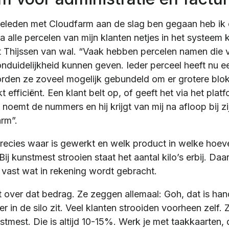
geleden met Cloudfarm aan de slag ben gegaan heb ik e
a alle percelen van mijn klanten netjes in het systeem
kt Thijssen van wal. “Vaak hebben percelen namen die 
nduidelijkheid kunnen geven. Ieder perceel heeft nu ee
worden ze zoveel mogelijk gebundeld om er grotere blo
 efficiënt. Een klant belt op, of geeft het via het pl
 noemt de nummers en hij krijgt van mij na afloop bij zi
arm”.
 precies waar is gewerkt en welk product in welke hoeve
ij kunstmest strooien staat het aantal kilo’s erbij. Daa
vast wat in rekening wordt gebracht.
over dat bedrag. Ze zeggen allemaal: Goh, dat is han
r in de silo zit. Veel klanten strooiden voorheen zelf. 
stmest. Die is altijd 10-15%. Werk je met taakkaarten, 