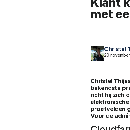
Klant 
met ee
Christel 
20 november
Christel Thij
bekendste pre
richt hij zic
elektronische
proefvelden g
Voor de admin
Cloudfar