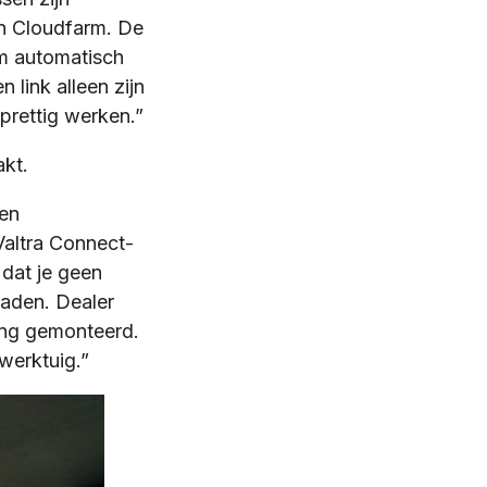
in Cloudfarm. De
m automatisch
 link alleen zijn
 prettig werken.”
akt.
den
 Valtra Connect-
 dat je geen
laden. Dealer
ing gemonteerd.
 werktuig.”