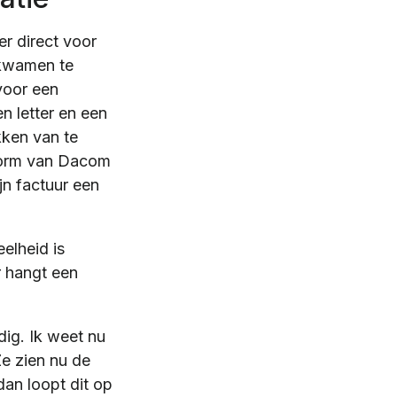
r direct voor
 kwamen te
voor een
n letter en een
kken van te
atform van Dacom
jn factuur een
elheid is
r hangt een
dig. Ik weet nu
Ze zien nu de
dan loopt dit op