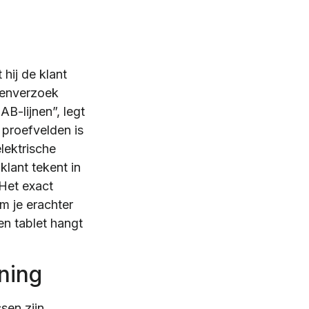
hij de klant
ekenverzoek
AB-lijnen”, legt
n proefvelden is
lektrische
lant tekent in
 Het exact
m je erachter
en tablet hangt
ning
sen zijn