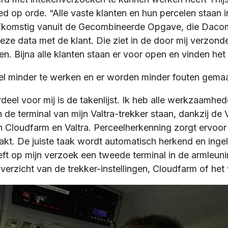
ed op orde. “Alle vaste klanten en hun percelen staan 
afkomstig vanuit de Gecombineerde Opgave, die Daco
deze data met de klant. Die ziet in de door mij verzonden
len. Bijna alle klanten staan er voor open en vinden het
el minder te werken en er worden minder fouten gema
eel voor mij is de takenlijst. Ik heb alle werkzaamhe
n de terminal van mijn Valtra-trekker staan, dankzij de
 Cloudfarm en Valtra. Perceelherkenning zorgt ervoor
akt. De juiste taak wordt automatisch herkend en inge
eft op mijn verzoek een tweede terminal in de armleun
 overzicht van de trekker-instellingen, Cloudfarm of het