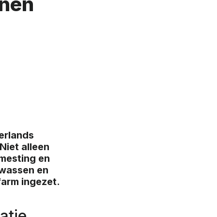
enen
derlands
iet alleen
emesting en
ewassen en
arm ingezet.
atie