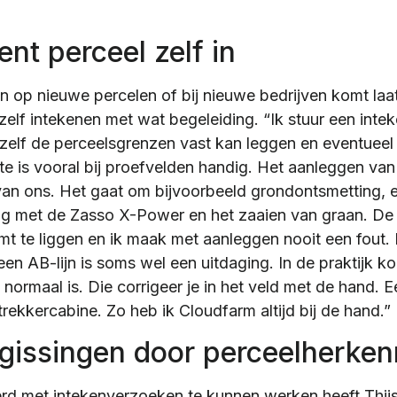
ent perceel zelf in
 op nieuwe percelen of bij nieuwe bedrijven komt laat 
zelf intekenen met wat begeleiding. “Ik stuur een int
j zelf de perceelsgrenzen vast kan leggen en eventueel 
atste is vooral bij proefvelden handig. Het aanleggen va
 van ons. Het gaat om bijvoorbeeld grondontsmetting, e
ng met de Zasso X-Power en het zaaien van graan. De k
t te liggen en ik maak met aanleggen nooit een fout.
en AB-lijn is soms wel een uitdaging. In de praktijk ko
ormaal is. Die corrigeer je in het veld met de hand. E
trekkercabine. Zo heb ik Cloudfarm altijd bij de hand.”
gissingen door perceelherken
rd met intekenverzoeken te kunnen werken heeft Thijs