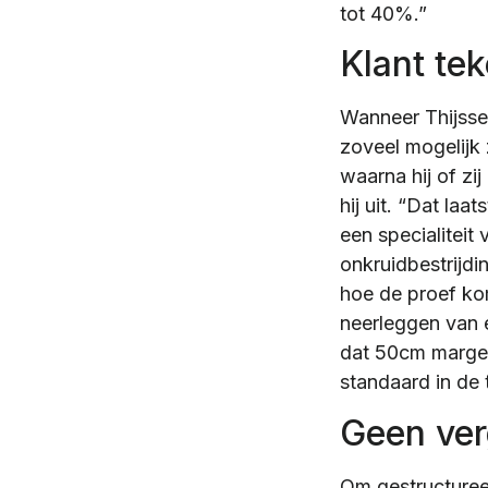
tot 40%.”
Klant tek
Wanneer Thijssen
zoveel mogelijk 
waarna hij of zi
hij uit. “Dat la
een specialiteit
onkruidbestrijdi
hoe de proef kom
neerleggen van e
dat 50cm marge n
standaard in de 
Geen ver
Om gestructuree