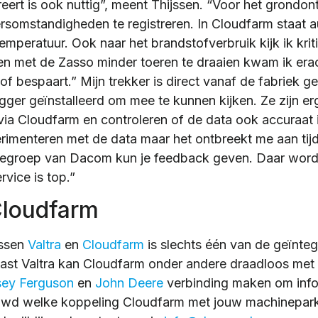
eert is ook nuttig”, meent Thijssen. “Voor het grondon
rsomstandigheden te registreren. In Cloudfarm staat a
mperatuur. Ook naar het brandstofverbruik kijk ik krit
en met de Zasso minder toeren te draaien kwam ik erac
of bespaart.” Mijn trekker is direct vanaf de fabriek ge
gger geïnstalleerd om mee te kunnen kijken. Ze zijn er
e via Cloudfarm en controleren of de data ook accuraat 
rimenteren met de data maar het ontbreekt me aan tijd
egroep van Dacom kun je feedback geven. Daar word
rvice is top.”
loudfarm
ussen
Valtra
en
Cloudfarm
is slechts één van de geïnte
ast Valtra kan Cloudfarm onder andere draadloos met
ey Ferguson
en
John Deere
verbinding maken om infor
uwd welke koppeling Cloudfarm met jouw machinepar