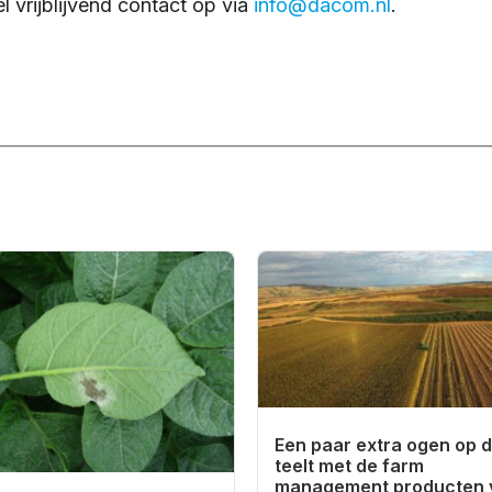
 vrijblijvend contact op via
info@dacom.nl
.
Een paar extra ogen op 
teelt met de farm
management producten 