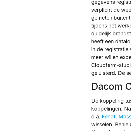
gegevens registr
verplicht de wee
gemeten buitente
tijdens het werk
duidelijk brandst
heeft een datalo
in de registrati
meer willen expe
Cloudfarm-studi
geluisterd. De se
Dacom C
De koppeling t
koppelingen. Na
o.a.
Fendt
,
Mass
wisselen. Benie