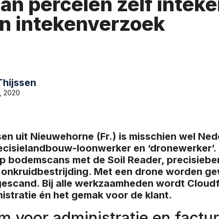
kan percelen zelf intek
n intekenverzoek
Thijssen
, 2020
ssen uit Nieuwehorne (Fr.) is misschien wel Ne
cisielandbouw-loonwerker en ‘dronewerker’. N
h op bodemscans met de Soil Reader, precisieb
 onkruidbestrijding. Met een drone worden g
escand. Bij alle werkzaamheden wordt Cloudf
istratie én het gemak voor de klant.
m voor administratie en factur