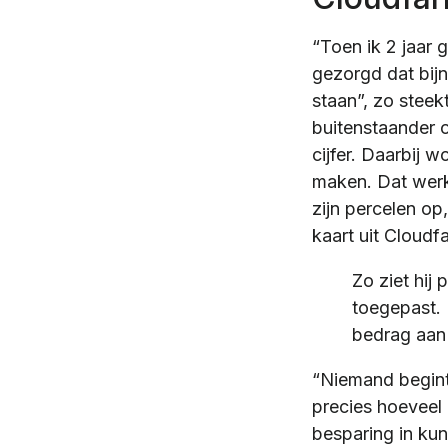
“Toen ik 2 jaar 
gezorgd dat bijn
staan”, zo stee
buitenstaander o
cijfer. Daarbij 
maken. Dat werkt
zijn percelen op,
kaart uit Cloudf
Zo ziet hij
toegepast. B
bedrag aan 
“Niemand begint 
precies hoeveel e
besparing in kun