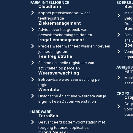
FARM INTELLIGENCE
BOER&B
Cloudfarm
Boe
Koppel precisielandbouw aan
Inzic
teeltregistratie
Belg
Ziektemanagement
Dene
Boe
Advies over het gebruik van
gewasbeschermingsmiddelen
Ontk
Irrigatiemanagement
anal
Boe
Precies weten wanneer, waar en hoeveel
je moet irrigeren
Verr
Teeltregistratie
agra
Slimme en snelle registratie van
AGRIBUS
activiteiten op percelen
Far
Weersverwachting
Maak
Betrouwbare weersverwachting per
zet i
regio
Weerdata
CROPX
Historische én actuele weerdata van je
Cro
eigen of een Dacom weerstation
Gege
voor
HARDWARE
basi
TerraSen
Geavanceerd bodemvochtstation met
toegang tot onze applicaties
CropX Sensor