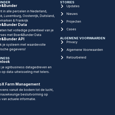
UNDER
STORIES
r&Bunder
Updates
ht in alle percelen in Nederland,
Nieuws
ië, Luxemburg, Oostenrijk, Duitsland,
marken & Frankrijk
Projecten
r&Bunder Data
Cases
eten het volledige potentieel van je
yses met Boer&Bunder Data
ALGEMENE VOORWAARDEN
r&Bunder API
Privacy
ijk je systeem met waardevolle
rische gegevens!
Algemene Voorwaarden
Retourbeleid
INESS
mlook
 je agribusiness datagedreven en
n op data-uitwisseling met telers.
pX Farm Management
vens vanuit de bodem tot de lucht,
 nauwkeurige besluitvorming op
s van actuele informatie.