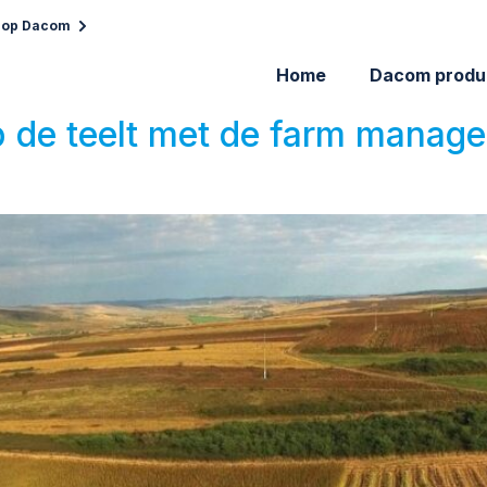
 op Dacom
Home
Dacom produ
p de teelt met de farm manag