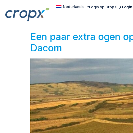
Nederlands
Login op CropX
Login
Een paar extra ogen o
Dacom