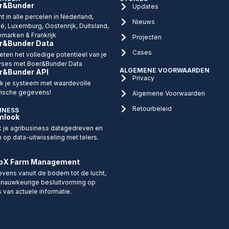
r&Bunder
Updates
ht in alle percelen in Nederland,
Nieuws
ië, Luxemburg, Oostenrijk, Duitsland,
marken & Frankrijk
Projecten
r&Bunder Data
Cases
eten het volledige potentieel van je
yses met Boer&Bunder Data
ALGEMENE VOORWAARDEN
r&Bunder API
Privacy
ijk je systeem met waardevolle
rische gegevens!
Algemene Voorwaarden
Retourbeleid
INESS
mlook
 je agribusiness datagedreven en
n op data-uitwisseling met telers.
pX Farm Management
vens vanuit de bodem tot de lucht,
 nauwkeurige besluitvorming op
s van actuele informatie.