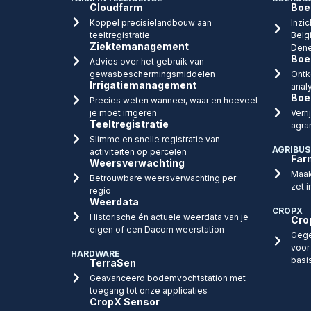
Cloudfarm
Boe
Koppel precisielandbouw aan
Inzic
teeltregistratie
Belg
Ziektemanagement
Dene
Boe
Advies over het gebruik van
gewasbeschermingsmiddelen
Ontk
Irrigatiemanagement
anal
Boe
Precies weten wanneer, waar en hoeveel
je moet irrigeren
Verr
Teeltregistratie
agra
Slimme en snelle registratie van
AGRIBUS
activiteiten op percelen
Far
Weersverwachting
Maak
Betrouwbare weersverwachting per
zet i
regio
Weerdata
CROPX
Historische én actuele weerdata van je
Cro
eigen of een Dacom weerstation
Gege
voor
HARDWARE
basi
TerraSen
Geavanceerd bodemvochtstation met
toegang tot onze applicaties
CropX Sensor