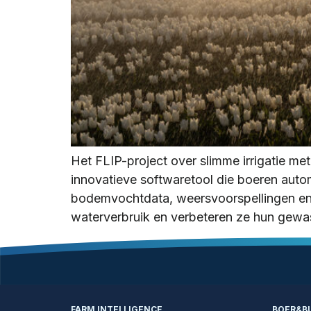
Het FLIP-project over slimme irrigatie me
innovatieve softwaretool die boeren automa
bodemvochtdata, weersvoorspellingen en 
waterverbruik en verbeteren ze hun gew
FARM INTELLIGENCE
BOER&B