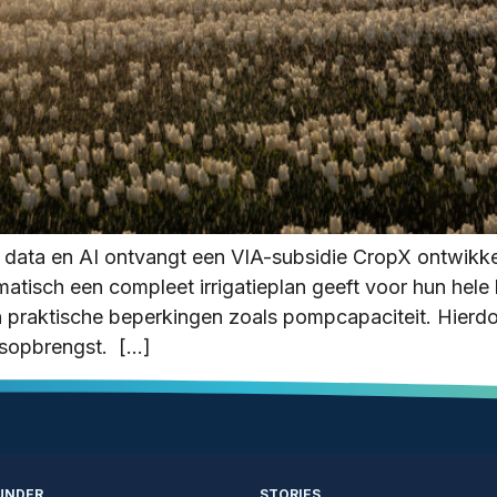
t data en AI ontvangt een VIA-subsidie CropX ontwikke
tisch een compleet irrigatieplan geeft voor hun hele b
praktische beperkingen zoals pompcapaciteit. Hierdoo
asopbrengst. […]
UNDER
STORIES