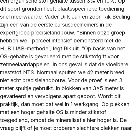
een organische stof gehalte tussen 3% en 10%. Op
dit soort gronden heeft plaatsspecifieke toediening
snel meerwaarde. Vader Dirk Jan en zoon Rik Beuling
zijn een van de eerste cursusdeelnemers in de
expertgroep precisielandbouw. “Binnen deze groep
hebben we 1 perceel intensief bemonsterd met de
HLB LIAB-methode”, legt Rik uit. “Op basis van het
OS-gehalte is gevarieerd met de stikstofgift voor
zetmeelaardappelen. In ons geval is dat de vloeibare
meststof NTS. Normaal spuiten we 42 meter breed,
niet echt precisielandbouw. Voor de proef is een 3
meter spuitje gebruikt. In blokken van 3×5 meter is
gevarieerd en vervolgens apart gepoot. Wordt dit
praktijk, dan moet dat wel in 1 werkgang. Op plekken
met een hoger gehalte OS is minder stikstof
toegediend, omdat de mineralisatie hier hoger is. De
vraag blijft of je moet proberen slechtere plekken naar